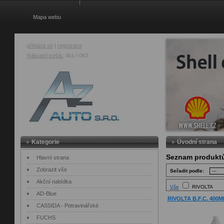
Mapa webu
přihlásit se
|
registrace
Nákupní košík:
0ks / 0Kč
AZ Auto
Kategorie
Úvodní strana
Seznam produkt
Hlavní strana
Zobrazit vše
Seřadit podle:
Akční nabídka
Vše
RIVOLTA
AD-Blue
RIVOLTA B.F.C. 400M
CASSIDA - Potravinářské
FUCHS