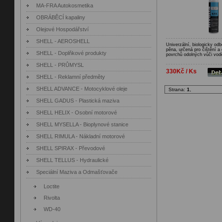
MA-FRA Autokosmetika
OBRÁBĚCÍ kapaliny
Olejové Hospodářství
SHELL - AEROSHELL
Univerzální, biologicky odb
pěna, určená pro čištění 
SHELL - Doplňkové produkty
povrchů odolných vůči vod
SHELL - PRŮMYSL
330Kč / Ks
SHELL - Reklamní předměty
SHELL ADVANCE - Motocyklové oleje
Strana:
1
,
SHELL GADUS - Plastická maziva
SHELL HELIX - Osobní motorové
SHELL MYSELLA - Bioplynové stanice
SHELL RIMULA - Nákladní motorové
SHELL SPIRAX - Převodové
SHELL TELLUS - Hydraulické
Speciální Maziva a Odmašťovače
Loctite
Rivolta
WD-40