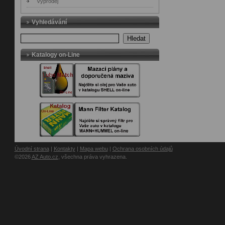
Výprodej
Vyhledávání
Hledat
Katalogy on-Line
Úvodní strana
|
Kontakty
|
Mapa webu
|
Ochrana osobních údajů
©2026
AZ Auto.cz
, všechna práva vyhrazena.