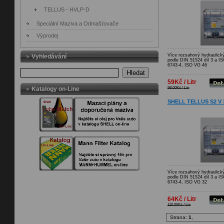
TELLUS - HVLP-D
Speciální Maziva a Odmašťovače
Výprodej
Více rozsahový hydraulický
Vyhledávání
podle DIN 51524 díl 3 a I
6743-4, ISO VG 46
Hledat
59Kč / Litr
Katalogy on-Line
98.00Kč / Litr
SHELL TELLUS S2 V 3
Více rozsahový hydraulický
podle DIN 51524 díl 3 a I
6743-4, ISO VG 32
64Kč / Litr
110.00Kč / Litr
Strana:
1
,