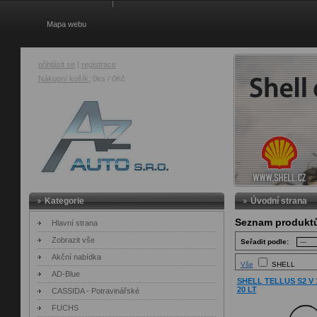
Mapa webu
přihlásit se
|
registrace
Nákupní košík:
0ks / 0Kč
AZ Auto
Kategorie
Úvodní strana
Seznam produkt
Hlavní strana
Zobrazit vše
Seřadit podle:
Akční nabídka
Vše
SHELL
AD-Blue
SHELL TELLUS S2 V 15
20 LT
CASSIDA - Potravinářské
FUCHS