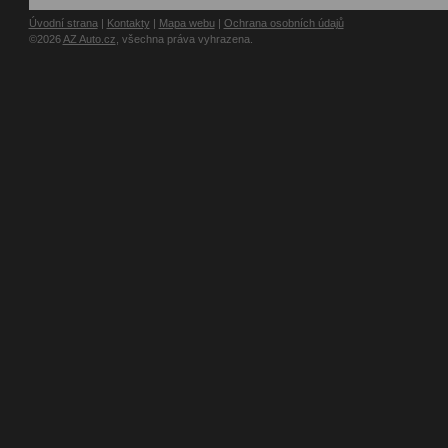
Úvodní strana
|
Kontakty
|
Mapa webu
|
Ochrana osobních údajů
©2026
AZ Auto.cz
, všechna práva vyhrazena.