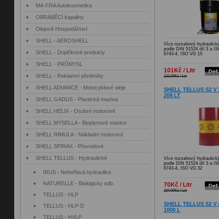
MA-FRA Autokosmetika
OBRÁBĚCÍ kapaliny
Olejové Hospodářství
SHELL - AEROSHELL
Více rozsahový hydraulický
podle DIN 51524 díl 3 a I
SHELL - Doplňkové produkty
6743-4, ISO VG 15
SHELL - PRŮMYSL
101Kč / Litr
SHELL - Reklamní předměty
122.00Kč / Litr
SHELL ADVANCE - Motocyklové oleje
SHELL TELLUS S2 V 32
209 LT
SHELL GADUS - Plastická maziva
SHELL HELIX - Osobní motorové
SHELL MYSELLA - Bioplynové stanice
SHELL RIMULA - Nákladní motorové
SHELL SPIRAX - Převodové
SHELL TELLUS - Hydraulické
Více rozsahový hydraulický
podle DIN 51524 díl 3 a I
6743-4, ISO VG 32
IRUS - Nehořlavá hydraulika
NATURELLE - Biologicky odb.
70Kč / Litr
104.00Kč / Litr
TELLUS - HLP
SHELL TELLUS S2 V 46
TELLUS - HLP-D
1000 L
TELLUS - HVLP