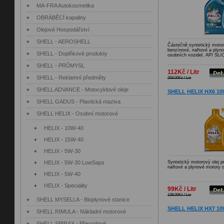
MA-FRA Autokosmetika
OBRÁBĚCÍ kapaliny
Olejové Hospodářství
SHELL - AEROSHELL
Částečně syntetický motoro
benzínové, naftové a plyn
SHELL - Doplňkové produkty
osobních vozidel. API SL/
SHELL - PRŮMYSL
112Kč / Litr
SHELL - Reklamní předměty
258.00Kč / Litr
SHELL ADVANCE - Motocyklové oleje
SHELL HELIX HX6 10W
SHELL GADUS - Plastická maziva
SHELL HELIX - Osobní motorové
HELIX - 10W-40
HELIX - 15W-40
HELIX - 5W-30
HELIX - 5W-30 LowSaps
Syntetický motorový olej p
naftové a plynové motory o
HELIX - 5W-40
HELIX - Speciality
99Kč / Litr
139.00Kč / Litr
SHELL MYSELLA - Bioplynové stanice
SHELL HELIX HX7 10W
SHELL RIMULA - Nákladní motorové
SHELL SPIRAX - Převodové