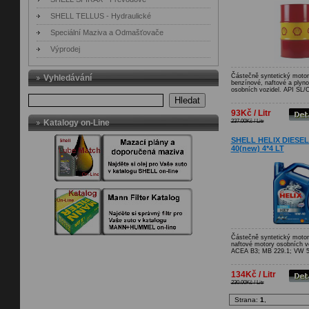
SHELL TELLUS - Hydraulické
Speciální Maziva a Odmašťovače
Výprodej
Částečně syntetický motoro
Vyhledávání
benzínové, naftové a plyn
osobních vozidel. API SL/
Hledat
93Kč / Litr
Katalogy on-Line
237.00Kč / Litr
SHELL HELIX DIESEL
40(new) 4*4 LT
Částečně syntetický motoro
naftové motory osobních v
ACEA B3; MB 229.1; VW 
134Kč / Litr
230.00Kč / Litr
Strana:
1
,