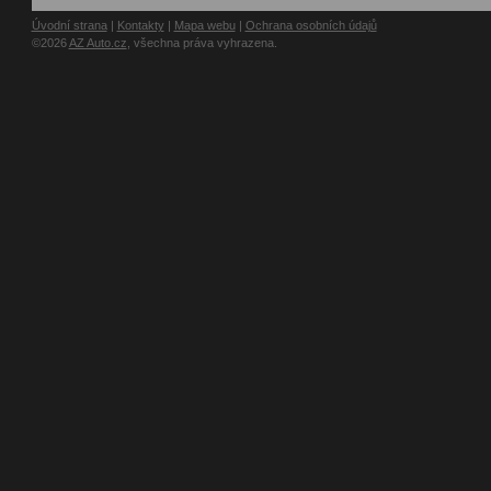
Úvodní strana
|
Kontakty
|
Mapa webu
|
Ochrana osobních údajů
©2026
AZ Auto.cz
, všechna práva vyhrazena.