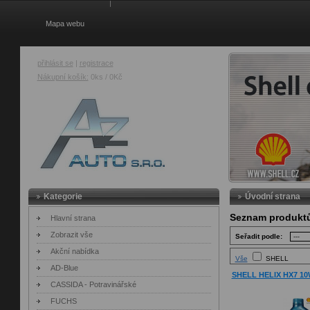
Mapa webu
přihlásit se
|
registrace
Nákupní košík:
0ks / 0Kč
AZ Auto
Kategorie
Úvodní strana
Seznam produkt
Hlavní strana
Zobrazit vše
Seřadit podle:
Akční nabídka
Vše
SHELL
AD-Blue
SHELL HELIX HX7 10
CASSIDA - Potravinářské
FUCHS