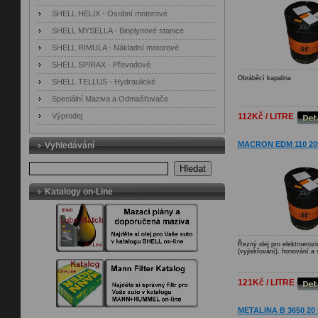
SHELL HELIX - Osobní motorové
SHELL MYSELLA - Bioplynové stanice
SHELL RIMULA - Nákladní motorové
SHELL SPIRAX - Převodové
Obráběcí kapalina
SHELL TELLUS - Hydraulické
Speciální Maziva a Odmašťovače
Výprodej
112Kč / LITRE
MACRON EDM 110 20
Vyhledávání
Hledat
Katalogy on-Line
Řezný olej pro elektroerozi
(vyjiskřování), honování a 
121Kč / LITRE
METALINA B 3650 20 