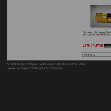
Speciální, plně syntetická 
pro náročné obráběcí procesy
157Kč / LITRE
Strana:
1
,
Úvodní strana
|
Kontakty
|
Mapa webu
|
Ochrana osobních údajů
©2026
AZ Auto.cz
, všechna práva vyhrazena.