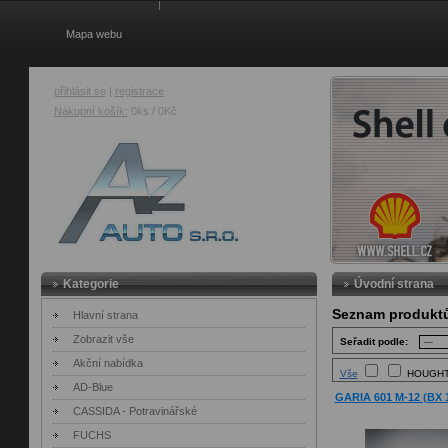
Mapa webu
přihlásit se
|
registrace
Nákupní košík:
0ks / 0Kč
AZ Auto
Kategorie
Úvodní strana
Seznam produkt
Hlavní strana
Zobrazit vše
Seřadit podle:
Akční nabídka
Vše
HOUGH
AD-Blue
GARIA 601 M-12 (BX 1
CASSIDA - Potravinářské
FUCHS