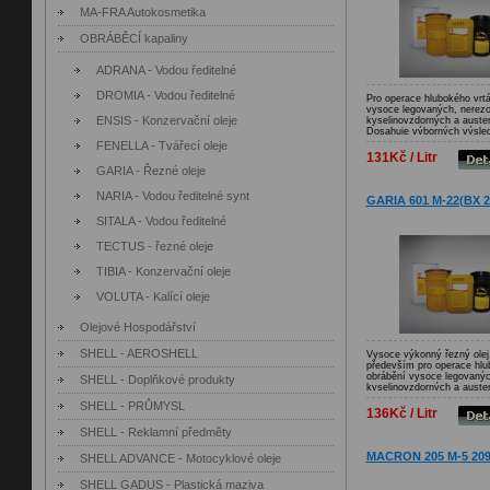
MA-FRA Autokosmetika
OBRÁBĚCÍ kapaliny
ADRANA - Vodou ředitelné
DROMIA - Vodou ředitelné
Pro operace hlubokého vrtá
vysoce legovaných, nerez
ENSIS - Konzervační oleje
kyselinovzdorných a austen
Dosahuje výborných výsledk
protahování, řezání závitů,
FENELLA - Tvářecí oleje
ševingování závitů. Mimo j
131Kč / Litr
pro broušení a honování.
GARIA - Řezné oleje
NARIA - Vodou ředitelné synt
GARIA 601 M-22(BX 22
SITALA - Vodou ředitelné
TECTUS - řezné oleje
TIBIA - Konzervační oleje
VOLUTA - Kalící oleje
Olejové Hospodářství
SHELL - AEROSHELL
Vysoce výkonný řezný olej
především pro operace hlub
obrábění vysoce legovanýc
SHELL - Doplňkové produkty
kyselinovzdorných a austen
Dosahuje výborných výsledk
SHELL - PRŮMYSL
protahování, řezání závitů,
136Kč / Litr
ševingování závitů. Mimo j
SHELL - Reklamní předměty
pro broušení a honování.
MACRON 205 M-5 209
SHELL ADVANCE - Motocyklové oleje
SHELL GADUS - Plastická maziva