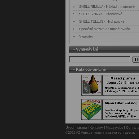
SHELL RIMULA - Nákladní motorové
SHELL SPIRAX - Převodové
SHELL TELLUS - Hydraulické
Speciální Maziva a Odmašťovače
Výprodej
Vyhledávání
Hl
Katalogy on-Line
Úvodní strana
|
Kontakty
|
Mapa webu
|
Ochrana
©2026
AZ Auto.cz
, všechna práva vyhrazena.