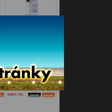
ej na
Plně syntetické, extrémně vysokoteplotní
cí
mazivo na řetězy, vhodné pro teploty až do
300°C.
4 078Kč / Litr
CASSIDA CHAIN OIL 320 SPRAY 400
ml
ej na
Plně syntetický, velmi vysoce výkonný olej na
mazání řetězů.
448Kč / KS