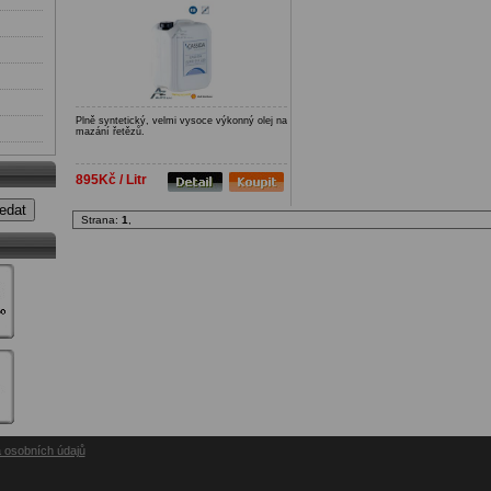
Plně syntetický, velmi vysoce výkonný olej na
mazání řetězů.
895Kč / Litr
edat
Strana:
1
,
 osobních údajů