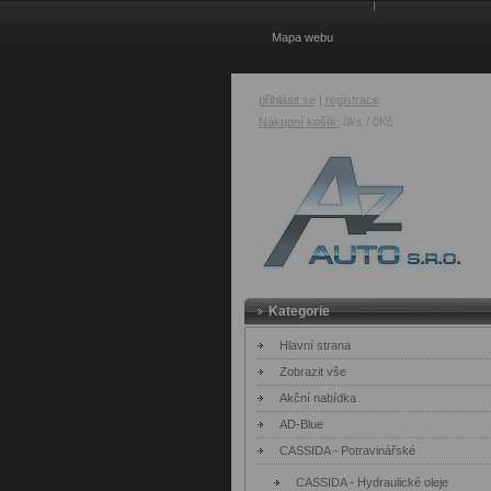
Mapa webu
přihlásit se
|
registrace
Nákupní košík:
0ks / 0Kč
AZ Auto
Kategorie
Hlavní strana
Zobrazit vše
Akční nabídka
AD-Blue
CASSIDA - Potravinářské
CASSIDA - Hydraulické oleje