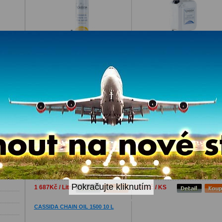
Plně syntetický, velmi vysoce výkonný olej na
Plně syntetický, velmi vysoce výkonný ol
mazání řetězů.
mazání řetězů, proti opotřebení s vynikají
vzlínavostí a penetrací.
448Kč / KS
1 086Kč / Litr
CASSIDA CHAIN OIL HTE 10 L
CASSIDA CHAIN OIL 1500 SPRAY
400 ml
Plně syntetické, esterové vysokoteplotní
Plně syntetický, velmi vysoce výkonný ol
mazivo na řetězy, vhodné pro teploty a do
mazání řetězů.
240°C.
Pokračujte kliknutím
1 687Kč / Litr
463Kč / KS
CASSIDA CHAIN OIL 1500 10 L