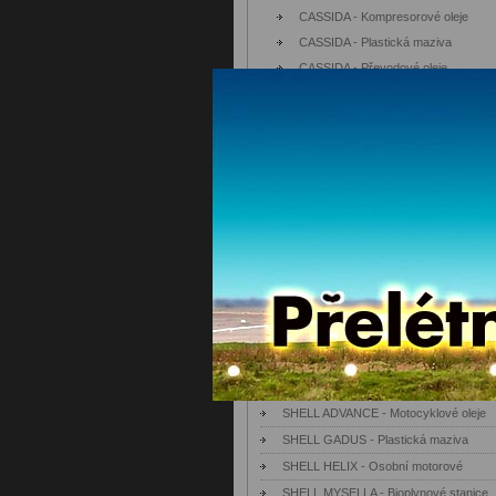
CASSIDA - Kompresorové oleje
CASSIDA - Plastická maziva
CASSIDA - Převodové oleje
CASSIDA - Řetězy
CASSIDA - Teplonosné oleje
CASSIDA - Údržbové oleje
CASSIDA - Vývěvové oleje
FUCHS
MA-FRA Autokosmetika
OBRÁBĚCÍ kapaliny
Olejové Hospodářství
SHELL - AEROSHELL
SHELL - Doplňkové produkty
SHELL - PRŮMYSL
SHELL - Reklamní předměty
SHELL ADVANCE - Motocyklové oleje
SHELL GADUS - Plastická maziva
SHELL HELIX - Osobní motorové
SHELL MYSELLA - Bioplynové stanice