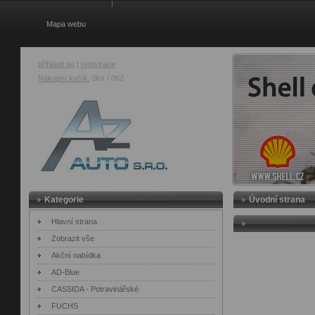
Mapa webu
přihlásit se
|
registrace
Nákupní košík:
0ks / 0Kč
AZ Auto
Kategorie
Úvodní strana
Hlavní strana
Zobrazit vše
Akční nabídka
AD-Blue
CASSIDA - Potravinářské
FUCHS