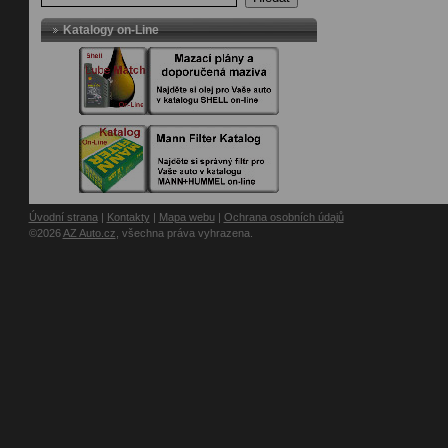
Katalogy on-Line
Úvodní strana
|
Kontakty
|
Mapa webu
|
Ochrana osobních údajů
©2026
AZ Auto.cz
, všechna práva vyhrazena.