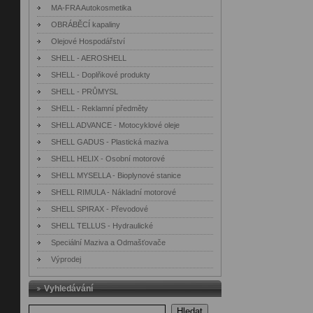
MA-FRA Autokosmetika
OBRÁBĚCÍ kapaliny
Olejové Hospodářství
SHELL - AEROSHELL
SHELL - Doplňkové produkty
SHELL - PRŮMYSL
SHELL - Reklamní předměty
SHELL ADVANCE - Motocyklové oleje
SHELL GADUS - Plastická maziva
SHELL HELIX - Osobní motorové
SHELL MYSELLA - Bioplynové stanice
SHELL RIMULA - Nákladní motorové
SHELL SPIRAX - Převodové
SHELL TELLUS - Hydraulické
Speciální Maziva a Odmašťovače
Výprodej
Vyhledávání
Hledat