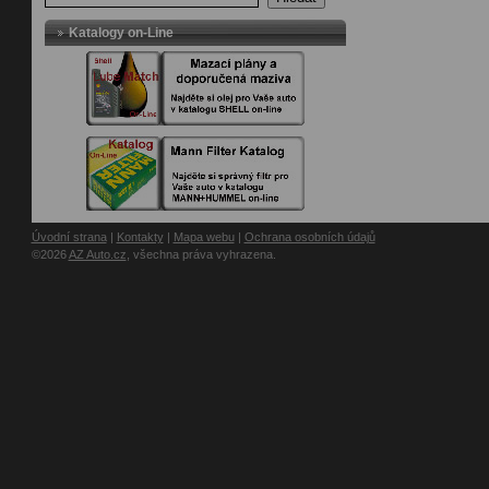
Katalogy on-Line
Úvodní strana
|
Kontakty
|
Mapa webu
|
Ochrana osobních údajů
©2026
AZ Auto.cz
, všechna práva vyhrazena.