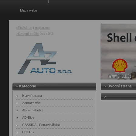
Mapa webu
přihlásit se
|
registrace
Nákupní košík:
0ks / 0Kč
AZ Auto
Kategorie
Úvodní strana
Hlavní strana
Zobrazit vše
Akční nabídka
AD-Blue
CASSIDA - Potravinářské
FUCHS