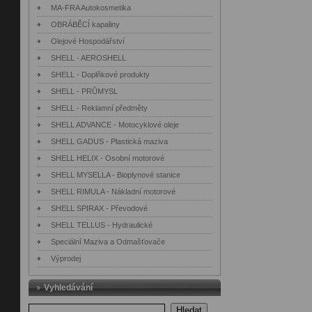
MA-FRA Autokosmetika
OBRÁBĚCÍ kapaliny
Olejové Hospodářství
SHELL - AEROSHELL
SHELL - Doplňkové produkty
SHELL - PRŮMYSL
SHELL - Reklamní předměty
SHELL ADVANCE - Motocyklové oleje
SHELL GADUS - Plastická maziva
SHELL HELIX - Osobní motorové
SHELL MYSELLA - Bioplynové stanice
SHELL RIMULA - Nákladní motorové
SHELL SPIRAX - Převodové
SHELL TELLUS - Hydraulické
Speciální Maziva a Odmašťovače
Výprodej
Vyhledávání
Hledat